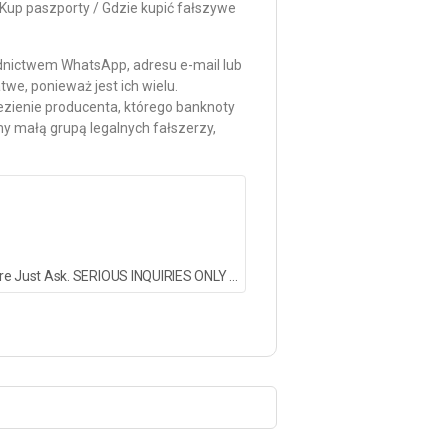
Kup paszporty / Gdzie kupić fałszywe
dnictwem WhatsApp, adresu e-mail lub
we, ponieważ jest ich wielu.
lezienie producenta, którego banknoty
my małą grupą legalnych fałszerzy,
Here to Meet All Your Needs Notes/ID,Passports/CC n Lots More Just Ask. SERIOUS INQUIRIES ONLY
Worldwide Delivery.