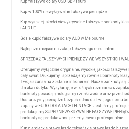
Kup fałszywe dolary USD, GBP i euro
Kup w 100% niewykrywalne fałszywe pieniądze
Kup wysokiej jakości niewykrywalne fałszywe banknoty kl
i AUD UE
Gdzie kupić fałszywe dolary AUD w Melbourne
Najlepsze miejsce na zakup fałszywego euro online
SPRZEDAŻ FAŁSZYWYCH PIENIĘDZY WE WSZYSTKICH WA
Oferujemy wyłącznie oryginalne, wysokiej jakości fałszyw
cały świat. Drukujemy i sprzedajemy również banknoty klasy
Twoja szansa na zostanie milionerem. Nasze banknoty są i
dla oka i dotyku. Wysyłamy je w różnych rozmiarach, zapak
banknoty posiadają hologramy i znaki wodne oraz przechodz
Dostarczymy pieniądze bezpośrednio do Twojego domu bez
zapasy w EURO, DOLARACH I FUNTACH. Jesteśmy profesjona
produkujemy SUPER NIEWYKRYWALNE FAŁSZYWE PIENIĄDZE 
banknoty są produkowane przemysłowo i profesjonalnie.
Kup niemieckie prawo jazdy, teksańskie prawo jazdy, hiszpa