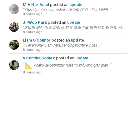
M A Nur Asad
posted an
update
"https://youtube.com/shorts/G7HOVYn0r_U?si=kIhF9..."
8 hours ago
Ji-Woo Park
posted an
update
"채널의 최신 기초 화장품 리뷰 조회수를 확인하고 있어요. 세련된 코디의 핵심은 본인에..."
8 hours ago
Liam O'Connor
posted an
update
"Hi everyone! Liam here, sending positive vibes ..."
8 hours ago
Valentina Gomez
posted an
update
"
Acabo de optimizar nuestro próximo gran plan..."
8 hours ago