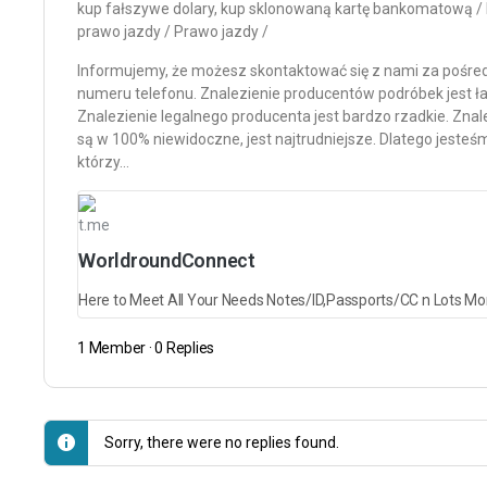
kup fałszywe dolary, kup sklonowaną kartę bankomatową / 
prawo jazdy / Prawo jazdy /
Informujemy, że możesz skontaktować się z nami za pośre
numeru telefonu. Znalezienie producentów podróbek jest łat
Znalezienie legalnego producenta jest bardzo rzadkie. Zna
są w 100% niewidoczne, jest najtrudniejsze. Dlatego jesteś
którzy…
t.me
WorldroundConnect
1 Member
·
0 Replies
Sorry, there were no replies found.