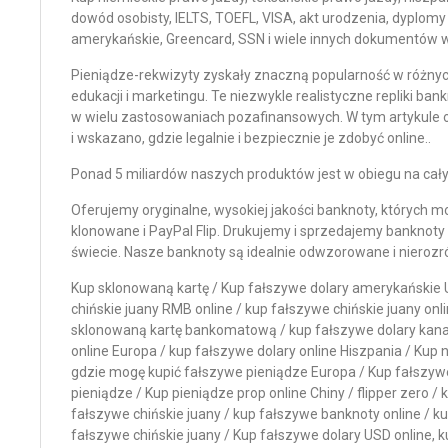
dowód osobisty, IELTS, TOEFL, VISA, akt urodzenia, dyplomy
amerykańskie, Greencard, SSN i ​​wiele innych dokumentów w 
Pieniądze-rekwizyty zyskały znaczną popularność w różnyc
edukacji i marketingu. Te niezwykle realistyczne repliki ba
w wielu zastosowaniach pozafinansowych. W tym artykule 
i wskazano, gdzie legalnie i bezpiecznie je zdobyć online.
.
Ponad 5 miliardów naszych produktów jest w obiegu na cał
Oferujemy oryginalne, wysokiej jakości banknoty, których 
klonowane i PayPal Flip. Drukujemy i sprzedajemy banknoty
świecie. Nasze banknoty są idealnie odwzorowane i nierozró
Kup sklonowaną kartę / Kup fałszywe dolary amerykańskie 
chińskie juany RMB online / kup fałszywe chińskie juany onl
sklonowaną kartę bankomatową / kup fałszywe dolary kana
online Europa / kup fałszywe dolary online Hiszpania / Kup
gdzie mogę kupić fałszywe pieniądze Europa / Kup fałszywe 
pieniądze / Kup pieniądze prop online Chiny / flipper zero /
fałszywe chińskie juany / kup fałszywe banknoty online / k
fałszywe chińskie juany / Kup fałszywe dolary USD online, 