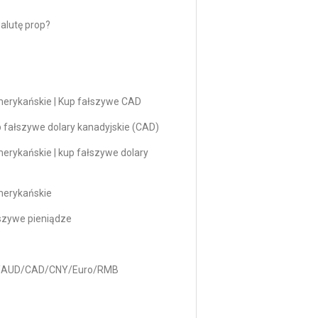
alutę prop?
amerykańskie | Kup fałszywe CAD
p fałszywe dolary kanadyjskie (CAD)
merykańskie | kup fałszywe dolary
amerykańskie
łszywe pieniądze
USD/AUD/CAD/CNY/Euro/RMB