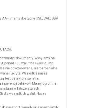
asy AA+, mamy dostępne USD, CAD, GBP
LUTACH.
e banknoty i dokumenty. Wysyłamy na
 A ponad 150 walut na świecie. Oto
dealnie odwzorowane, nierozróżnialne
owane i ukryte. Wszystkie nasze
ą test detektora światła.
 ingerencji celników. Mamy ogromne
listami w fałszerstwach i
dla wszystkich walut. Nasze
ński paszport, kanadyjskie prawo jazdy,