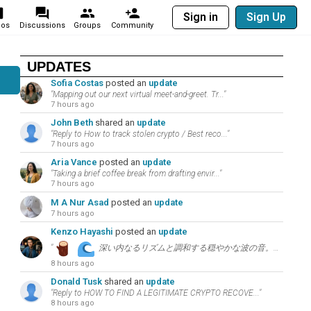
Sign in
Sign Up
eos
Discussions
Groups
Community
UPDATES
Sofia Costas
posted an
update
"Mapping out our next virtual meet-and-greet. Tr..."
7 hours ago
John Beth
shared an
update
"Reply to How to track stolen crypto / Best reco..."
7 hours ago
Aria Vance
posted an
update
"Taking a brief coffee break from drafting envir..."
7 hours ago
M A Nur Asad
posted an
update
7 hours ago
Kenzo Hayashi
posted an
update
"
深い内なるリズムと調和する穏やかな波の音。今日の環境音からのインスピレーション：”..."
8 hours ago
Donald Tusk
shared an
update
"Reply to HOW TO FIND A LEGITIMATE CRYPTO RECOVE..."
8 hours ago