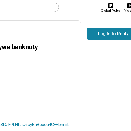
Global Pulse
Vid
Log In to Reply
we banknoty
a8liOlFPLNtoiQ6ayEhBeodu4CFHbnniiL