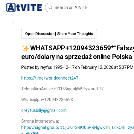
Open Discussion | Share Your Thoughts
WHATSAPP+12094323659*”Fałszy
euro/dolary na sprzedaż online Polska
Posted by
reyfus 1995-12-17
on February 12, 2026 at 5:37 PM
https://t.me/worldconnect247
Telegr@mActive7001/Signal@Billyworld.77
Whats@pp+12094323659$
dreyfusbilly@gmail.com
Strona internetowa:
https://signal.group/#CjQKIIr3RKt0uPRNgwK1n_LdkOBl_zy
waIVK8N