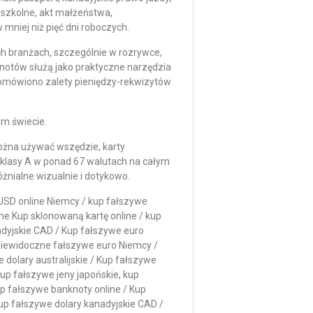
 szkolne, akt małżeństwa,
mniej niż pięć dni roboczych.
h branżach, szczególnie w rozrywce,
nknotów służą jako praktyczne narzędzia
omówiono zalety pieniędzy-rekwizytów
ym świecie.
można używać wszędzie, karty
 klasy A w ponad 67 walutach na całym
żnialne wizualnie i dotykowo.
USD online Niemcy / kup fałszywe
ine Kup sklonowaną kartę online / kup
dyjskie CAD / Kup fałszywe euro
 niewidoczne fałszywe euro Niemcy /
dolary australijskie / Kup fałszywe
 kup fałszywe jeny japońskie, kup
up fałszywe banknoty online / Kup
kup fałszywe dolary kanadyjskie CAD /