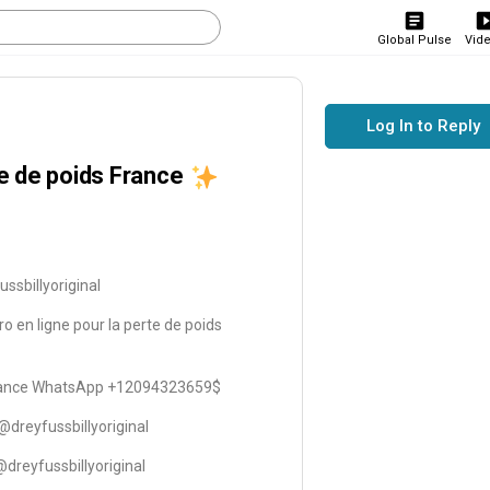
Global Pulse
Vid
Log In to Reply
e de poids France
M
sbillyoriginal
 en ligne pour la perte de poids
 France WhatsApp +12094323659$
dreyfussbillyoriginal
reyfussbillyoriginal