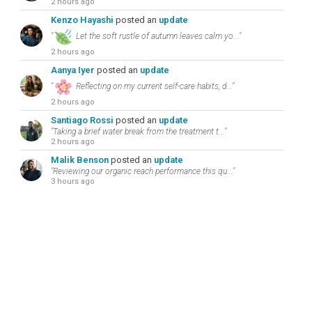
2 hours ago
Kenzo Hayashi
posted an
update
"
Let the soft rustle of autumn leaves calm yo..."
2 hours ago
Aanya Iyer
posted an
update
"
Reflecting on my current self-care habits, d..."
2 hours ago
Santiago Rossi
posted an
update
"Taking a brief water break from the treatment t..."
2 hours ago
Malik Benson
posted an
update
"Reviewing our organic reach performance this qu..."
3 hours ago