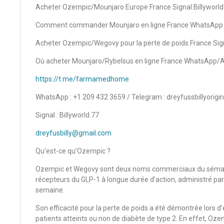
Acheter Ozempic/Mounjaro Europe France Signal:Billyworld
Comment commander Mounjaro en ligne France WhatsAp
Acheter Ozempic/Wegovy pour la perte de poids France Sign
Où acheter Mounjaro/Rybelsus en ligne France WhatsAp
https://t.me/farmamedhome
WhatsApp : +1 209 432 3659 / Telegram : dreyfussbillyorigin
Signal : Billyworld.77
dreyfusbilly@gmail.com
Qu’est-ce qu’Ozempic ?
Ozempic et Wegovy sont deux noms commerciaux du sémaglut
récepteurs du GLP-1 à longue durée d’action, administré par
semaine.
Son efficacité pour la perte de poids a été démontrée lors 
patients atteints ou non de diabète de type 2. En effet, Oz