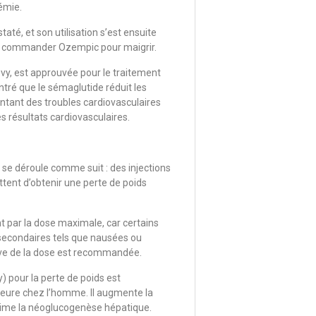
cémie.
té, et son utilisation s’est ensuite
à commander Ozempic pour maigrir.
ovy, est approuvée pour le traitement
ntré que le sémaglutide réduit les
entant des troubles cardiovasculaires
es résultats cardiovasculaires.
t se déroule comme suit : des injections
ent d’obtenir une perte de poids
 par la dose maximale, car certains
 secondaires tels que nausées ou
ve de la dose est recommandée.
pour la perte de poids est
jeure chez l’homme. Il augmente la
pprime la néoglucogenèse hépatique.