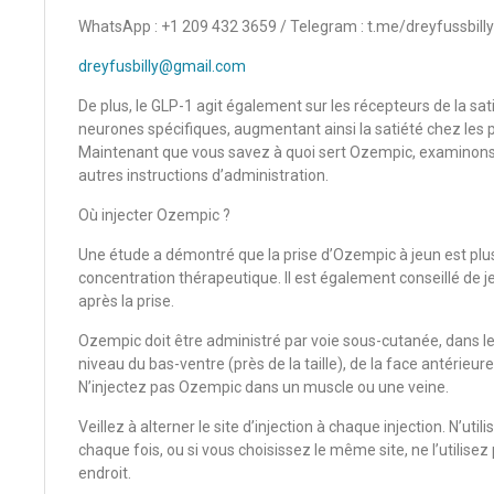
WhatsApp : +1 209 432 3659 / Telegram : t.me/dreyfussbilly
dreyfusbilly@gmail.com
De plus, le GLP-1 agit également sur les récepteurs de la sati
neurones spécifiques, augmentant ainsi la satiété chez les 
Maintenant que vous savez à quoi sert Ozempic, examinons pl
autres instructions d’administration.
Où injecter Ozempic ?
Une étude a démontré que la prise d’Ozempic à jeun est plus
concentration thérapeutique. Il est également conseillé de
après la prise.
Ozempic doit être administré par voie sous-cutanée, dans le
niveau du bas-ventre (près de la taille), de la face antérieur
N’injectez pas Ozempic dans un muscle ou une veine.
Veillez à alterner le site d’injection à chaque injection. N’uti
chaque fois, ou si vous choisissez le même site, ne l’util
endroit.