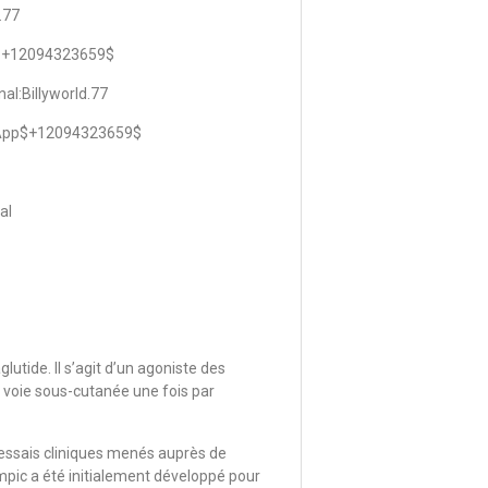
.77
p +12094323659$
al:Billyworld.77
p/App$+12094323659$
al
ide. Il s’agit d’un agoniste des
 voie sous-cutanée une fois par
d’essais cliniques menés auprès de
empic a été initialement développé pour