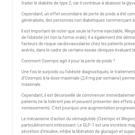
traiter le diabète de type 2, car il contribue à abaisser la gly
Cependant, un effet secondaire de perte de poids a été consta
généralisée, des personnes non diabétiques commençant 
Il est important de noter que seule la forme injectable, Weg
de l’obésité (et non la forme orale). Il a également été démo
facteurs de risque cardiovasculaires chez les patients prés
avérés, dans le cadre de certains essais cliniques évaluant l
Comment Ozempic agit-il pour la perte de poids ?
Une fois le surpoids ou l’obésité diagnostiqués, le traitemen
d’Ozempic à la dose maximale (2,4 mg par semaine) permett
maximale.
Cependant, il est déconseillé de commencer immédiatement
patients ne la tolèrent pas et peuvent présenter des effets
vomissements. C’est pourquoi une augmentation progressi
Le mécanisme d’action du sémaglutide (Ozempic et Wegovy) 
particulièrement intéressant. Le GLP-1 est une incrétine ma
sécrétion d’insuline, inhibe la libération de glucagon et su