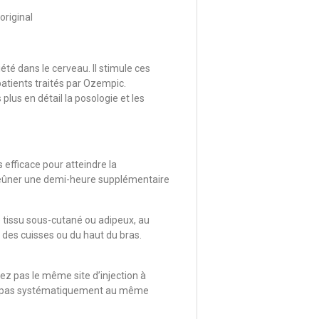
original
été dans le cerveau. Il stimule ces
patients traités par Ozempic.
us en détail la posologie et les
 efficace pour atteindre la
 jeûner une demi-heure supplémentaire
 tissu sous-cutané ou adipeux, au
e des cuisses ou du haut du bras.
lisez pas le même site d’injection à
isez pas systématiquement au même