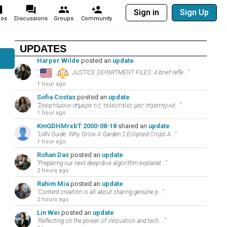
Sign in
Sign Up
eos
Discussions
Groups
Community
UPDATES
Harper Wilde
posted an
update
"
JUSTICE DEPARTMENT FILES: A brief refle..."
1 hour ago
Sofia Costas
posted an
update
"Σκεφτόμουν σήμερα τις τελευταίες μας στρατηγικέ..."
1 hour ago
KmGDHMrxbT 2000-08-18
shared an
update
"U4N Guide: Why Grow A Garden 2 Eclipsed Crops A..."
1 hour ago
Rohan Das
posted an
update
"Preparing our next deep-dive algorithm explanat..."
2 hours ago
Rahim Mia
posted an
update
"Content creation is all about sharing genuine p..."
2 hours ago
Lin Wei
posted an
update
"Reflecting on the power of innovation and tech ..."