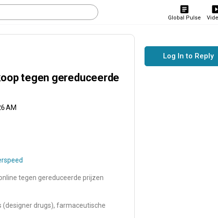
Global Pulse
Vid
Log In to Reply
koop tegen gereduceerde
:26 AM
erspeed
online tegen gereduceerde prijzen
s (designer drugs), farmaceutische