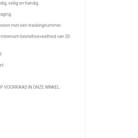
ig, veilig en handig.
raging.
dressen met een trackingnummer.
en minimum bestelhoeveelheid van 20
!
et.
 VOORRAAD IN ONZE WINKEL: