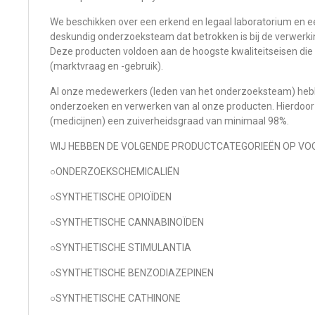
We beschikken over een erkend en legaal laboratorium en 
deskundig onderzoeksteam dat betrokken is bij de verwerki
Deze producten voldoen aan de hoogste kwaliteitseisen die 
(marktvraag en -gebruik).
Al onze medewerkers (leden van het onderzoeksteam) hebbe
onderzoeken en verwerken van al onze producten. Hierdoor
(medicijnen) een zuiverheidsgraad van minimaal 98%.
WIJ HEBBEN DE VOLGENDE PRODUCTCATEGORIEËN OP VO
○ONDERZOEKSCHEMICALIËN
○SYNTHETISCHE OPIOÏDEN
○SYNTHETISCHE CANNABINOÏDEN
○SYNTHETISCHE STIMULANTIA
○SYNTHETISCHE BENZODIAZEPINEN
○SYNTHETISCHE CATHINONE