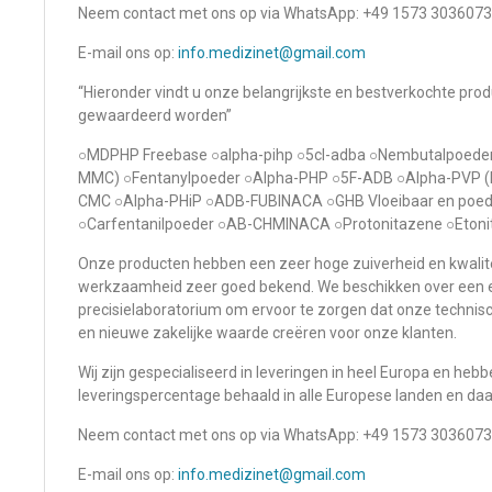
Neem contact met ons op via WhatsApp: +49 1573 3036073
E-mail ons op:
info.medizinet@gmail.com
“Hieronder vindt u onze belangrijkste en bestverkochte pro
gewaardeerd worden”
○MDPHP Freebase ○alpha-pihp ○5cl-adba ○Nembutalpoed
MMC) ○Fentanylpoeder ○Alpha-PHP ○5F-ADB ○Alpha-PVP (F
CMC ○Alpha-PHiP ○ADB-FUBINACA ○GHB Vloeibaar en poede
○Carfentanilpoeder ○AB-CHMINACA ○Protonitazene ○Eto
Onze producten hebben een zeer hoge zuiverheid en kwalite
werkzaamheid zeer goed bekend. We beschikken over een 
precisielaboratorium om ervoor te zorgen dat onze technis
en nieuwe zakelijke waarde creëren voor onze klanten.
Wij zijn gespecialiseerd in leveringen in heel Europa en he
leveringspercentage behaald in alle Europese landen en daa
Neem contact met ons op via WhatsApp: +49 1573 3036073
E-mail ons op:
info.medizinet@gmail.com