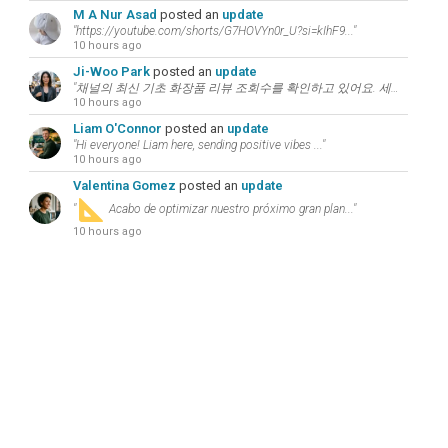
M A Nur Asad
posted an
update
"https://youtube.com/shorts/G7HOVYn0r_U?si=kIhF9..."
10 hours ago
Ji-Woo Park
posted an
update
"채널의 최신 기초 화장품 리뷰 조회수를 확인하고 있어요. 세련된 코디의 핵심은 본인에..."
10 hours ago
Liam O'Connor
posted an
update
"Hi everyone! Liam here, sending positive vibes ..."
10 hours ago
Valentina Gomez
posted an
update
"
Acabo de optimizar nuestro próximo gran plan..."
10 hours ago