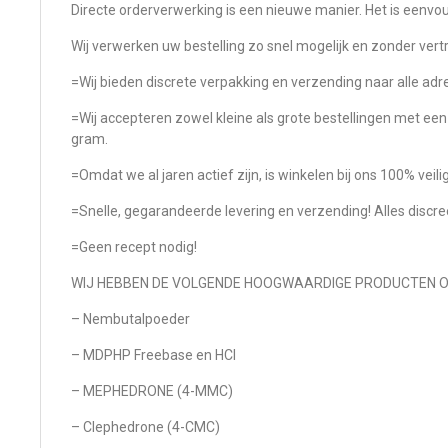
Directe orderverwerking is een nieuwe manier. Het is eenvoud
Wij verwerken uw bestelling zo snel mogelijk en zonder vert
=Wij bieden discrete verpakking en verzending naar alle a
=Wij accepteren zowel kleine als grote bestellingen met e
gram.
=Omdat we al jaren actief zijn, is winkelen bij ons 100% veilig
=Snelle, gegarandeerde levering en verzending! Alles discre
=Geen recept nodig!
WIJ HEBBEN DE VOLGENDE HOOGWAARDIGE PRODUCTEN OP
– Nembutalpoeder
– MDPHP Freebase en HCl
– MEPHEDRONE (4-MMC)
– Clephedrone (4-CMC)