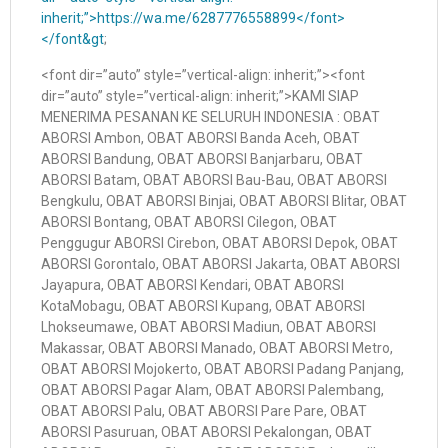
inherit;”>
https://wa.me/6287776558899</font>
</font&gt
;
<font dir=”auto” style=”vertical-align: inherit;”><font
dir=”auto” style=”vertical-align: inherit;”>KAMI SIAP
MENERIMA PESANAN KE SELURUH INDONESIA : OBAT
ABORSI Ambon, OBAT ABORSI Banda Aceh, OBAT
ABORSI Bandung, OBAT ABORSI Banjarbaru, OBAT
ABORSI Batam, OBAT ABORSI Bau-Bau, OBAT ABORSI
Bengkulu, OBAT ABORSI Binjai, OBAT ABORSI Blitar, OBAT
ABORSI Bontang, OBAT ABORSI Cilegon, OBAT
Penggugur ABORSI Cirebon, OBAT ABORSI Depok, OBAT
ABORSI Gorontalo, OBAT ABORSI Jakarta, OBAT ABORSI
Jayapura, OBAT ABORSI Kendari, OBAT ABORSI
KotaMobagu, OBAT ABORSI Kupang, OBAT ABORSI
Lhokseumawe, OBAT ABORSI Madiun, OBAT ABORSI
Makassar, OBAT ABORSI Manado, OBAT ABORSI Metro,
OBAT ABORSI Mojokerto, OBAT ABORSI Padang Panjang,
OBAT ABORSI Pagar Alam, OBAT ABORSI Palembang,
OBAT ABORSI Palu, OBAT ABORSI Pare Pare, OBAT
ABORSI Pasuruan, OBAT ABORSI Pekalongan, OBAT