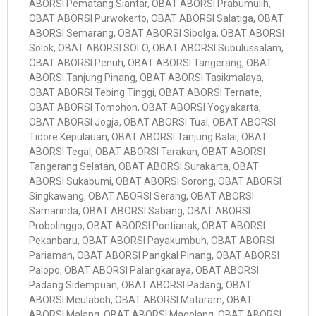
ABORSI Pematang Siantar, OBAT ABORSI Prabumulih,
OBAT ABORSI Purwokerto, OBAT ABORSI Salatiga, OBAT
ABORSI Semarang, OBAT ABORSI Sibolga, OBAT ABORSI
Solok, OBAT ABORSI SOLO, OBAT ABORSI Subulussalam,
OBAT ABORSI Penuh, OBAT ABORSI Tangerang, OBAT
ABORSI Tanjung Pinang, OBAT ABORSI Tasikmalaya,
OBAT ABORSI Tebing Tinggi, OBAT ABORSI Ternate,
OBAT ABORSI Tomohon, OBAT ABORSI Yogyakarta,
OBAT ABORSI Jogja, OBAT ABORSI Tual, OBAT ABORSI
Tidore Kepulauan, OBAT ABORSI Tanjung Balai, OBAT
ABORSI Tegal, OBAT ABORSI Tarakan, OBAT ABORSI
Tangerang Selatan, OBAT ABORSI Surakarta, OBAT
ABORSI Sukabumi, OBAT ABORSI Sorong, OBAT ABORSI
Singkawang, OBAT ABORSI Serang, OBAT ABORSI
Samarinda, OBAT ABORSI Sabang, OBAT ABORSI
Probolinggo, OBAT ABORSI Pontianak, OBAT ABORSI
Pekanbaru, OBAT ABORSI Payakumbuh, OBAT ABORSI
Pariaman, OBAT ABORSI Pangkal Pinang, OBAT ABORSI
Palopo, OBAT ABORSI Palangkaraya, OBAT ABORSI
Padang Sidempuan, OBAT ABORSI Padang, OBAT
ABORSI Meulaboh, OBAT ABORSI Mataram, OBAT
ABORSI Malang, OBAT ABORSI Magelang, OBAT ABORSI