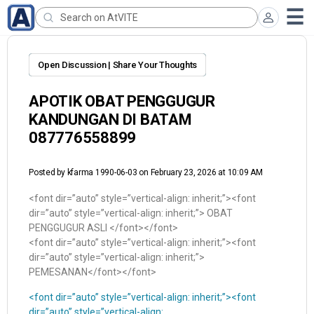
Open Discussion | Share Your Thoughts
APOTIK OBAT PENGGUGUR
KANDUNGAN DI BATAM
087776558899
Posted by
kfarma 1990-06-03
on February 23, 2026 at 10:09 AM
<font dir=”auto” style=”vertical-align: inherit;”><font
dir=”auto” style=”vertical-align: inherit;”> OBAT
PENGGUGUR ASLI </font></font>
<font dir=”auto” style=”vertical-align: inherit;”><font
dir=”auto” style=”vertical-align: inherit;”>
PEMESANAN</font></font>
<font dir=”auto” style=”vertical-align: inherit;”><font
dir=”auto” style=”vertical-align: