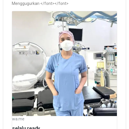
Menggugurkan </font></font>
wa.me
selalu ready