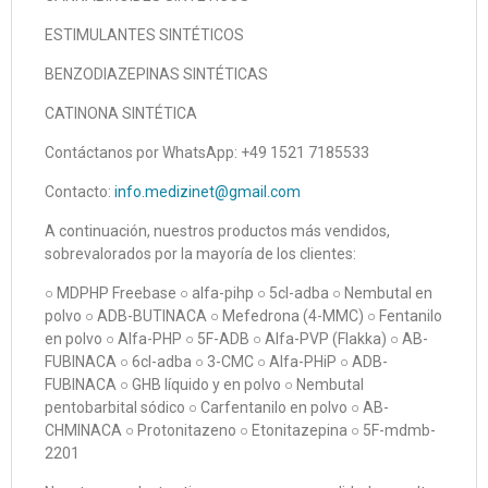
ESTIMULANTES SINTÉTICOS
BENZODIAZEPINAS SINTÉTICAS
CATINONA SINTÉTICA
Contáctanos por WhatsApp: +49 1521 7185533
Contacto:
info.medizinet@gmail.com
A continuación, nuestros productos más vendidos,
sobrevalorados por la mayoría de los clientes:
○ MDPHP Freebase ○ alfa-pihp ○ 5cl-adba ○ Nembutal en
polvo ○ ADB-BUTINACA ○ Mefedrona (4-MMC) ○ Fentanilo
en polvo ○ Alfa-PHP ○ 5F-ADB ○ Alfa-PVP (Flakka) ○ AB-
FUBINACA ○ 6cl-adba ○ 3-CMC ○ Alfa-PHiP ○ ADB-
FUBINACA ○ GHB líquido y en polvo ○ Nembutal
pentobarbital sódico ○ Carfentanilo en polvo ○ AB-
CHMINACA ○ Protonitazeno ○ Etonitazepina ○ 5F-mdmb-
2201