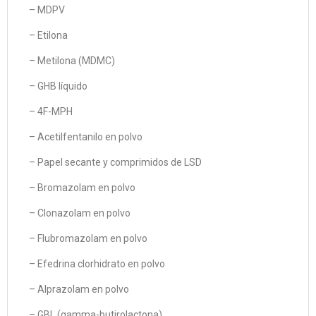
– MDPV
– Etilona
– Metilona (MDMC)
– GHB líquido
– 4F-MPH
– Acetilfentanilo en polvo
– Papel secante y comprimidos de LSD
– Bromazolam en polvo
– Clonazolam en polvo
– Flubromazolam en polvo
– Efedrina clorhidrato en polvo
– Alprazolam en polvo
– GBL (gamma-butirolactona)