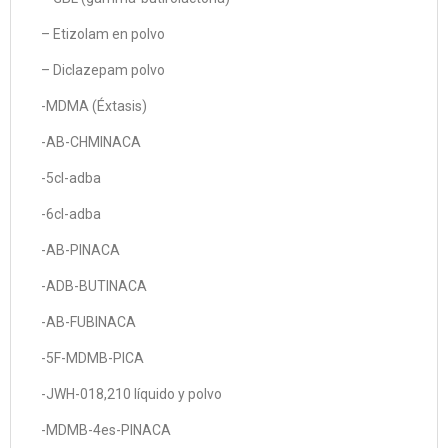
– Etizolam en polvo
– Diclazepam polvo
-MDMA (Éxtasis)
-AB-CHMINACA
-5cl-adba
-6cl-adba
-AB-PINACA
-ADB-BUTINACA
-AB-FUBINACA
-5F-MDMB-PICA
-JWH-018,210 líquido y polvo
-MDMB-4es-PINACA