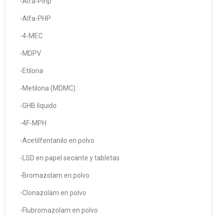
-Alfa-Pihp
-Alfa-PHP
-4-MEC
-MDPV
-Etilona
-Metilona (MDMC)
-GHB líquido
-4F-MPH
-Acetilfentanilo en polvo
-LSD en papel secante y tabletas
-Bromazolam en polvo
-Clonazolam en polvo
-Flubromazolam en polvo