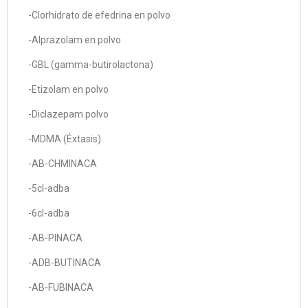
-Clorhidrato de efedrina en polvo
-Alprazolam en polvo
-GBL (gamma-butirolactona)
-Etizolam en polvo
-Diclazepam polvo
-MDMA (Éxtasis)
-AB-CHMINACA
-5cl-adba
-6cl-adba
-AB-PINACA
-ADB-BUTINACA
-AB-FUBINACA