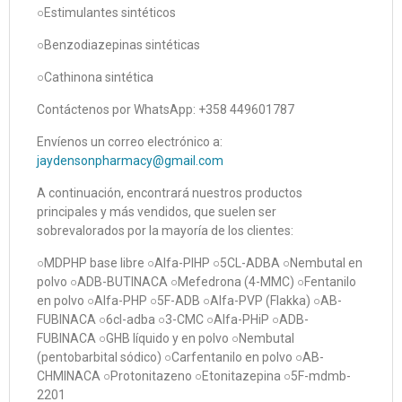
○Estimulantes sintéticos
○Benzodiazepinas sintéticas
○Cathinona sintética
Contáctenos por WhatsApp: +358 449601787
Envíenos un correo electrónico a:
jaydensonpharmacy@gmail.com
A continuación, encontrará nuestros productos
principales y más vendidos, que suelen ser
sobrevalorados por la mayoría de los clientes:
○MDPHP base libre ○Alfa-PIHP ○5CL-ADBA ○Nembutal en
polvo ○ADB-BUTINACA ○Mefedrona (4-MMC) ○Fentanilo
en polvo ○Alfa-PHP ○5F-ADB ○Alfa-PVP (Flakka) ○AB-
FUBINACA ○6cl-adba ○3-CMC ○Alfa-PHiP ○ADB-
FUBINACA ○GHB líquido y en polvo ○Nembutal
(pentobarbital sódico) ○Carfentanilo en polvo ○AB-
CHMINACA ○Protonitazeno ○Etonitazepina ○5F-mdmb-
2201