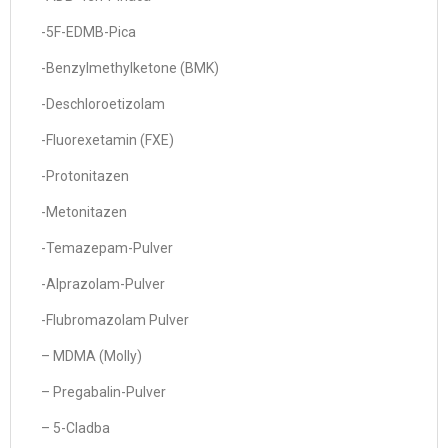
-5F-EDMB-Pica
-Benzylmethylketone (BMK)
-Deschloroetizolam
-Fluorexetamin (FXE)
-Protonitazen
-Metonitazen
-Temazepam-Pulver
-Alprazolam-Pulver
-Flubromazolam Pulver
– MDMA (Molly)
– Pregabalin-Pulver
– 5-Cladba