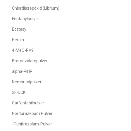
Chlordiazepoxid (Librium)
Fentanylpulver
Ecstasy
Heroin
4-MeO-PV9
Bromazolampulver
alpha-PIHP
Nembutalpulver
2F-DCK
Carfentanilpulver
Norflurazepam Pulver
-Flunitrazolam-Pulver