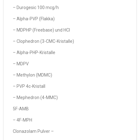
– Durogesic 100 mcg/h
– Alpha-PVP (Flakka)
– MDPHP (Freebase) und HCl
– Clophedron (3-CMC-Kristalle)
– Alpha-PHP-Kristalle
– MDPV
– Methylon (MDMC)
– PVP 4c-Kristall
– Mephedron (4-MMC)
5F-AMB
– 4F-MPH
Clonazolam Pulver –