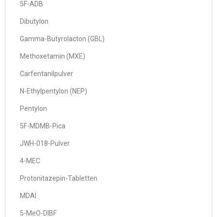
5F-ADB
Dibutylon
Gamma-Butyrolacton (GBL)
Methoxetamin (MXE)
Carfentanilpulver
N-Ethylpentylon (NEP)
Pentylon
5F-MDMB-Pica
JWH-018-Pulver
4-MEC
Protonitazepin-Tabletten
MDAI
5-MeO-DIBF