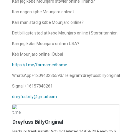
Kan jeg købe Mounjaro støvler online i Irland?
Kan nogen købe Mounjaro online?
Kan man stadig købe Mounjaro online?
Det billigste sted at købe Mounjaro online i Storbritannien.
Kan jeg købe Mounjaro online i USA?
Køb Mounjaro online i Dubai
https://t.me/farmamedhome
WhatsApp+12094323659$/Telegram:dreyfussbillyoriginal
Signal +16157848261
dreyfusbilly@gmail.com
t.me
Dreyfuss BillyOriginal
Backup Dreyfussbilly Act.Old Deleted 14/09/24.Ready to Serve worldwide