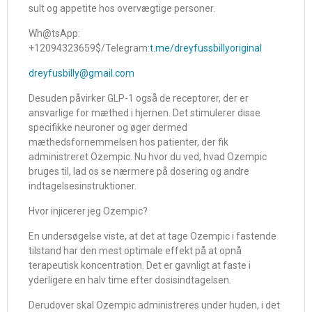
​​​​sult og appetite hos overvægtige personer.
Wh@tsApp:
+12094323659$/Telegram:
t.me/dreyfussbillyoriginal
dreyfusbilly@gmail.com
Desuden påvirker GLP-1 også de receptorer, der er
ansvarlige for mæthed i hjernen. Det stimulerer disse
specifikke neuroner og øger dermed
mæthedsfornemmelsen hos patienter, der fik
administreret Ozempic. Nu hvor du ved, hvad Ozempic
bruges til, lad os se nærmere på dosering og andre
indtagelsesinstruktioner.
Hvor injicerer jeg Ozempic?
En undersøgelse viste, at det at tage Ozempic i fastende
tilstand har den mest optimale effekt på at opnå
terapeutisk koncentration. Det er gavnligt at faste i
yderligere en halv time efter dosisindtagelsen.
Derudover skal Ozempic administreres under huden, i det