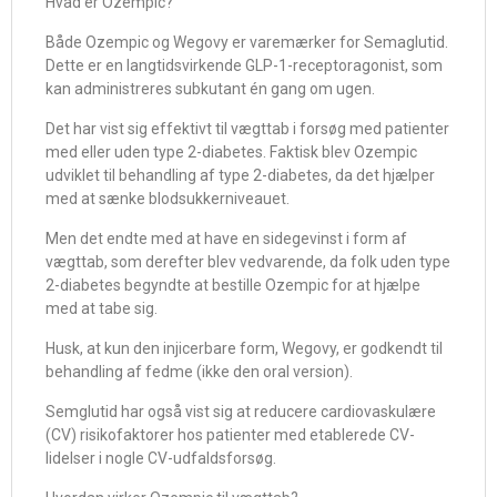
Hvad er Ozempic?
Både Ozempic og Wegovy er varemærker for Semaglutid.
Dette er en langtidsvirkende GLP-1-receptoragonist, som
kan administreres subkutant én gang om ugen.
Det har vist sig effektivt til vægttab i forsøg med patienter
med eller uden type 2-diabetes. Faktisk blev Ozempic
udviklet til behandling af type 2-diabetes, da det hjælper
med at sænke blodsukkerniveauet.
Men det endte med at have en sidegevinst i form af
vægttab, som derefter blev vedvarende, da folk uden type
2-diabetes begyndte at bestille Ozempic for at hjælpe
med at tabe sig.
Husk, at kun den injicerbare form, Wegovy, er godkendt til
behandling af fedme (ikke den oral version).
Semglutid har også vist sig at reducere cardiovaskulære
(CV) risikofaktorer hos patienter med etablerede CV-
lidelser i nogle CV-udfaldsforsøg.