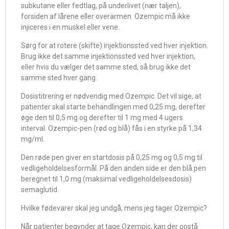
subkutane eller fedtlag, på underlivet (nær taljen),
forsiden af ​​lårene eller overarmen. Ozempic må ikke
injiceres i en muskel eller vene.
Sørg for at rotere (skifte) injektionssted ved hver injektion.
Brug ikke det samme injektionssted ved hver injektion,
eller hvis du vælger det samme sted, så brug ikke det
samme sted hver gang.
Dosistitrering er nødvendig med Ozempic. Det vil sige, at
patienter skal starte behandlingen med 0,25 mg, derefter
øge den til 0,5 mg og derefter til 1 mg med 4 ugers
interval. Ozempic-pen (rød og blå) fås i en styrke på 1,34
mg/ml.
Den røde pen giver en startdosis på 0,25 mg og 0,5 mg til
vedligeholdelsesformål. På den anden side er den blå pen
beregnet til 1,0 mg (maksimal vedligeholdelsesdosis)
semaglutid.
Hvilke fødevarer skal jeg undgå, mens jeg tager Ozempic?
Når patienter begynder at tage Ozempic, kan der opstå