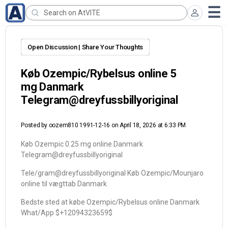
Open Discussion | Share Your Thoughts
Køb Ozempic/Rybelsus online 5
mg Danmark
Telegram@dreyfussbillyoriginal
Posted by
oozem810 1991-12-16
on April 18, 2026 at 6:33 PM
Køb Ozempic 0.25 mg online Danmark
Telegram@dreyfussbillyoriginal
Tele/gram@dreyfussbillyoriginal Køb Ozempic/Mounjaro
online til vægttab Danmark
Bedste sted at købe Ozempic/Rybelsus online Danmark
What/App $+12094323659$