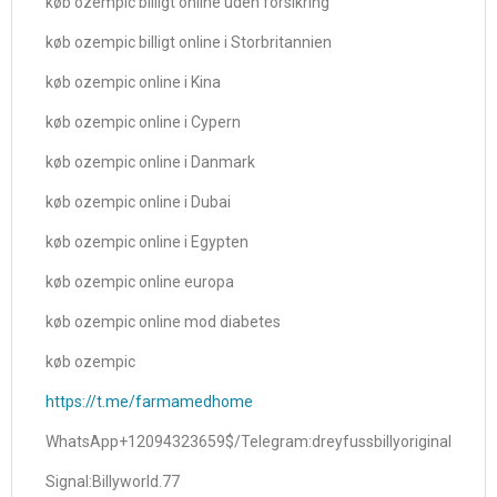
køb ozempic billigt online uden forsikring
køb ozempic billigt online i Storbritannien
køb ozempic online i Kina
køb ozempic online i Cypern
køb ozempic online i Danmark
køb ozempic online i Dubai
køb ozempic online i Egypten
køb ozempic online europa
køb ozempic online mod diabetes
køb ozempic
https://t.me/farmamedhome
WhatsApp+12094323659$/Telegram:dreyfussbillyoriginal
Signal:Billyworld.77