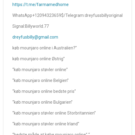
https://t.me/farmamedhome
WhatsApp+12094323659$/Telegram:dreyfussbillyoriginal
Signal:Billyworld.77
dreyfusbilly@gmail.com
køb mounjaro online i Australien?”
køb mounjaro online Østrig”
“køb mounjaro støvler online”
“køb mounjaro online Belgien”
“køb mounjaro online bedste pris”
“køb mounjaro online Bulgarien”
“køb mounjaro støvler online Storbritannien”
“køb mounjaro støvler online Irland”
“bedste måde at købe mounjaro online” “