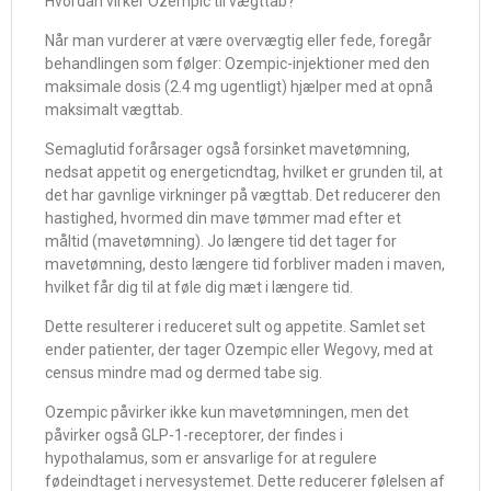
Hvordan virker Ozempic til vægttab?
Når man vurderer at være overvægtig eller fede, foregår
behandlingen som følger: Ozempic-injektioner med den
maksimale dosis (2.4 mg ugentligt) hjælper med at opnå
maksimalt vægttab.
Semaglutid forårsager også forsinket mavetømning,
nedsat appetit og energeticndtag, hvilket er grunden til, at
det har gavnlige virkninger på vægttab. Det reducerer den
hastighed, hvormed din mave tømmer mad efter et
måltid (mavetømning). Jo længere tid det tager for
mavetømning, desto længere tid forbliver maden i maven,
hvilket får dig til at føle dig mæt i længere tid.
Dette resulterer i reduceret sult og appetite. Samlet set
ender patienter, der tager Ozempic eller Wegovy, med at
census mindre mad og dermed tabe sig.
Ozempic påvirker ikke kun mavetømningen, men det
påvirker også GLP-1-receptorer, der findes i
hypothalamus, som er ansvarlige for at regulere
fødeindtaget i nervesystemet. Dette reducerer følelsen af