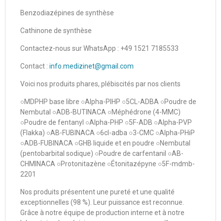
Benzodiazépines de synthèse
Cathinone de synthèse
Contactez-nous sur WhatsApp : +49 1521 7185533
Contact :
info.medizinet@gmail.com
Voici nos produits phares, plébiscités par nos clients
○MDPHP base libre ○Alpha-PIHP ○5CL-ADBA ○Poudre de
Nembutal ○ADB-BUTINACA ○Méphédrone (4-MMC)
○Poudre de fentanyl ○Alpha-PHP ○5F-ADB ○Alpha-PVP
(Flakka) ○AB-FUBINACA ○6cl-adba ○3-CMC ○Alpha-PHiP
○ADB-FUBINACA ○GHB liquide et en poudre ○Nembutal
(pentobarbital sodique) ○Poudre de carfentanil ○AB-
CHMINACA ○Protonitazène ○Étonitazépyne ○5F-mdmb-
2201
Nos produits présentent une pureté et une qualité
exceptionnelles (98 %). Leur puissance est reconnue.
Grâce à notre équipe de production interne et à notre