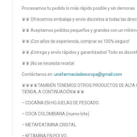
Procesamos tu pedido lo más rápido posible y sin demoras.
♛♛ Ofrecemos embalaje y envío discretos a todas las dire
♛♛ Aceptamos pedidos pequeños y grandes con un mínimo
♛♛ ¡Con años de experiencia, comprar es 100% seguro!
♛♛ ¡Entrega y envío rápidos y garantizados! Todo es discret
♛♛ ¡No se necesita receta!
Contáctanos en:
unafarmaciadeeuropa@gmail.com
♛♛♛♛TAMBIÉN TENEMOS OTROS PRODUCTOS DE ALTA CA
TIENDA, A CONTINUACIÓN♛♛♛
– COCAÍNA EN HOJUELAS DE PESCADO
– COCA COLOMBIANA (nuevo lote)
– METAFEATIMINA CRISTAL
– KETAMINA EN POLVO