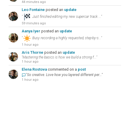
44 minutes ago
Leo Fontaine
posted an
update
"
Just finished editing my new supercar track ..."
59 minutes ago
Aanya Iyer
posted an
update
"
Busy recording a highly requested, step-by-s..."
1 hour ago
Aris Thorne
posted an
update
"Mastering the basics is how we build a strong f..."
1 hour ago
Elena Rostova
commented on a
post
"So creative. Love how you layered different per..."
1 hour ago