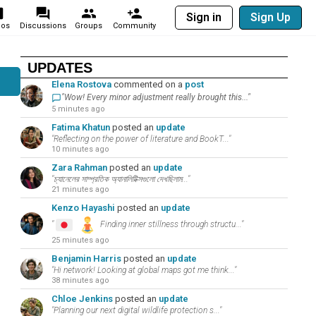
Sign in
Sign Up
eos
Discussions
Groups
Community
UPDATES
Elena Rostova
commented on a
post
"Wow! Every minor adjustment really brought this..."
5 minutes ago
Fatima Khatun
posted an
update
"Reflecting on the power of literature and BookT..."
10 minutes ago
Zara Rahman
posted an
update
"চ্যানেলের সাম্প্রতিক অ্যানালিটিক্সগুলো দেখছিলাম..."
21 minutes ago
Kenzo Hayashi
posted an
update
"
Finding inner stillness through structu..."
25 minutes ago
Benjamin Harris
posted an
update
"Hi network! Looking at global maps got me think..."
38 minutes ago
Chloe Jenkins
posted an
update
"Planning our next digital wildlife protection s..."