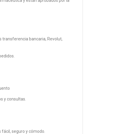
armacéutica y están aprobados por la
transferencia bancaria, Revolut,
pedidos.
uento
s y consultas.
 fácil, seguro y cómodo.