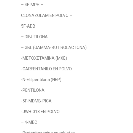
– 4F-MPH –
CLONAZOLAM EN POLVO –
5F-ADB
– DIBUTILONA
– GBL (GAMMA-BUTIROLACTONA)
-METOXETAMINA (MXE)
-CARFENTANILO EN POLVO
-N-Etilpentilona (NEP)
-PENTILONA
-5F-MDMB-PICA
-JWH-018 EN POLVO
– 4-MEC