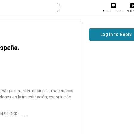
Global Pulse
Vid
Log In to Reply
España.
vestigación, intermedios farmacéuticos
donos en la investigación, exportación
N STOCK:………..