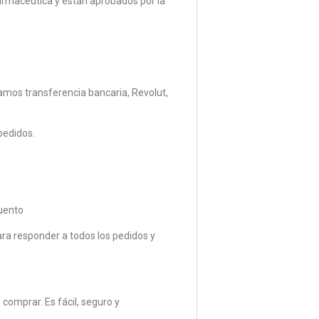
armacéutica y están aprobados por la
mos transferencia bancaria, Revolut,
pedidos.
uento
ara responder a todos los pedidos y
comprar. Es fácil, seguro y