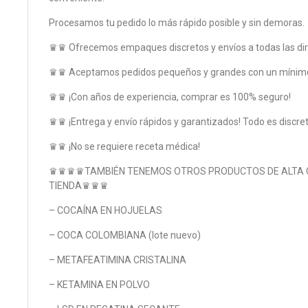
Procesamos tu pedido lo más rápido posible y sin demoras.
♛♛ Ofrecemos empaques discretos y envíos a todas las di
♛♛ Aceptamos pedidos pequeños y grandes con un mínimo
♛♛ ¡Con años de experiencia, comprar es 100% seguro!
♛♛ ¡Entrega y envío rápidos y garantizados! Todo es discret
♛♛ ¡No se requiere receta médica!
♛♛♛♛TAMBIÉN TENEMOS OTROS PRODUCTOS DE ALTA C
TIENDA♛♛♛
– COCAÍNA EN HOJUELAS
– COCA COLOMBIANA (lote nuevo)
– METAFEATIMINA CRISTALINA
– KETAMINA EN POLVO