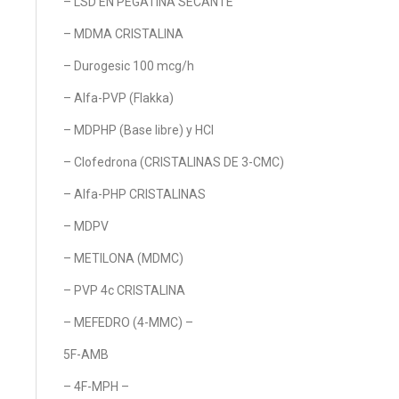
– LSD EN PEGATINA SECANTE
– MDMA CRISTALINA
– Durogesic 100 mcg/h
– Alfa-PVP (Flakka)
– MDPHP (Base libre) y HCl
– Clofedrona (CRISTALINAS DE 3-CMC)
– Alfa-PHP CRISTALINAS
– MDPV
– METILONA (MDMC)
– PVP 4c CRISTALINA
– MEFEDRO (4-MMC) –
5F-AMB
– 4F-MPH –