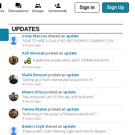
Sign in
Sign Up
eos
Discussions
Groups
Community
UPDATES
Irene Marcus
shared an
update
"HOW TO HIRE A QUALIFIED RECOVERING COMPANY, CON..."
3 hours ago
Kofi Mensah
posted an
update
"
Kuadwuma ye paa nanso abɛfo mfididwuma bɛma ..."
4 hours ago
Malik Benson
posted an
update
"Setting up a multi-channel paid acquisition str..."
4 hours ago
Mateo Silva
posted an
update
"Hey everyone! Let’s fill this day with bold amb..."
4 hours ago
Fatima Khatun
posted an
update
"Reflecting on the power of literature and BookT..."
4 hours ago
Banks Lloyd
shared an
update
"Employment Scam Warning Signs and How to Respon..."