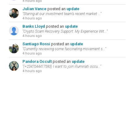
4 hours ago
Julian Vance
posted an
update
"Staring at our investment team’s recent market ..."
4 hours ago
Banks Lloyd
posted an
update
"Crypto Scam Recovery Support: My Experience Wit..."
4 hours ago
Santiago Rossi
posted an
update
"Currently reviewing some fascinating movement s..."
4 hours ago
Pandora Occult
posted an
update
"(+2347044417593) I want to join illuminati occu..."
4 hours ago