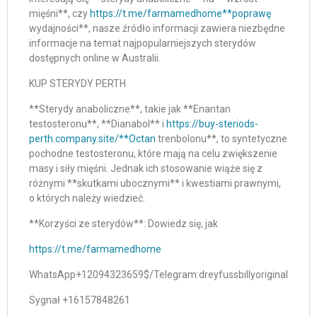
mięśni**, czy
https://t.me/farmamedhome**poprawę
wydajności**, nasze źródło informacji zawiera niezbędne
informacje na temat najpopularniejszych sterydów
dostępnych online w Australii.
KUP STERYDY PERTH
**Sterydy anaboliczne**, takie jak **Enantan
testosteronu**, **Dianabol** i
https://buy-steriods-
perth.company.site/**Octan
trenbolonu**, to syntetyczne
pochodne testosteronu, które mają na celu zwiększenie
masy i siły mięśni. Jednak ich stosowanie wiąże się z
różnymi **skutkami ubocznymi** i kwestiami prawnymi,
o których należy wiedzieć.
**Korzyści ze sterydów**: Dowiedz się, jak
https://t.me/farmamedhome
WhatsApp+12094323659$/Telegram:dreyfussbillyoriginal
Sygnał +16157848261