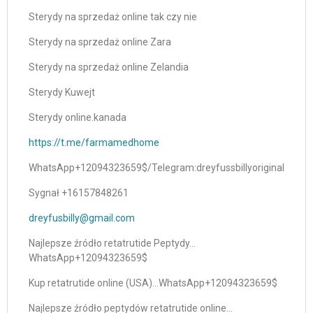
Sterydy na sprzedaż online tak czy nie
Sterydy na sprzedaż online Zara
Sterydy na sprzedaż online Zelandia
Sterydy Kuwejt
Sterydy online.kanada
https://t.me/farmamedhome
WhatsApp+12094323659$/Telegram:dreyfussbillyoriginal
Sygnał +16157848261
dreyfusbilly@gmail.com
Najlepsze źródło retatrutide Peptydy…
WhatsApp+12094323659$
Kup retatrutide online (USA)…WhatsApp+12094323659$
Najlepsze źródło peptydów retatrutide online…