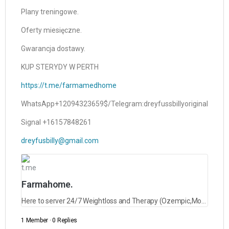
Plany treningowe.
Oferty miesięczne.
Gwarancja dostawy.
KUP STERYDY W PERTH
https://t.me/farmamedhome
WhatsApp+12094323659$/Telegram:dreyfussbillyoriginal
Signal +16157848261
dreyfusbilly@gmail.com
t.me
Farmahome.
Here to server 24/7 Weightloss and Therapy (Ozempic,Mounjaro,Saxenda,Rybelsus and lots more)
1 Member
·
0 Replies