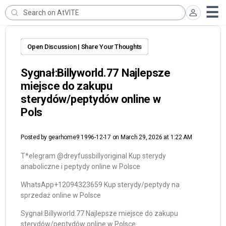
Open Discussion | Share Your Thoughts
Sygnał:Billyworld.77 Najlepsze
miejsce do zakupu
sterydów/peptydów online w
Pols
Posted by
gearhome9 1996-12-17
on March 29, 2026 at 1:22 AM
T*elegram @dreyfussbillyoriginal Kup sterydy
anaboliczne i peptydy online w Polsce
WhatsApp+12094323659 Kup sterydy/peptydy na
sprzedaż online w Polsce
Sygnał:Billyworld.77 Najlepsze miejsce do zakupu
sterydów/peptydów online w Polsce