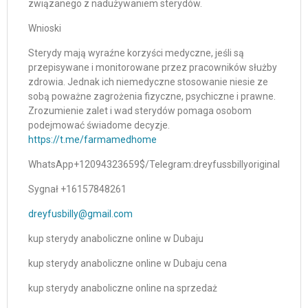
związanego z nadużywaniem sterydów.
Wnioski
Sterydy mają wyraźne korzyści medyczne, jeśli są
przepisywane i monitorowane przez pracowników służby
zdrowia. Jednak ich niemedyczne stosowanie niesie ze
sobą poważne zagrożenia fizyczne, psychiczne i prawne.
Zrozumienie zalet i wad sterydów pomaga osobom
podejmować świadome decyzje.
https://t.me/farmamedhome
WhatsApp+12094323659$/Telegram:dreyfussbillyoriginal
Sygnał +16157848261
dreyfusbilly@gmail.com
kup sterydy anaboliczne online w Dubaju
kup sterydy anaboliczne online w Dubaju cena
kup sterydy anaboliczne online na sprzedaż