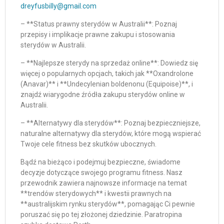
dreyfusbilly@gmail.com
– **Status prawny sterydów w Australii**: Poznaj
przepisy i implikacje prawne zakupu i stosowania
sterydów w Australii.
– **Najlepsze sterydy na sprzedaż online**: Dowiedz się
więcej o popularnych opcjach, takich jak **Oxandrolone
(Anavar)** i **Undecylenian boldenonu (Equipoise)**, i
znajdź wiarygodne źródła zakupu sterydów online w
Australii.
– **Alternatywy dla sterydów**: Poznaj bezpieczniejsze,
naturalne alternatywy dla sterydów, które mogą wspierać
Twoje cele fitness bez skutków ubocznych.
Bądź na bieżąco i podejmuj bezpieczne, świadome
decyzje dotyczące swojego programu fitness. Nasz
przewodnik zawiera najnowsze informacje na temat
**trendów sterydowych** i kwestii prawnych na
**australijskim rynku sterydów**, pomagając Ci pewnie
poruszać się po tej złożonej dziedzinie. Paratropina