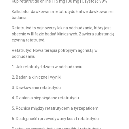
Kup retatrutide online | 15 mg i 30 mg | Czystość 99%
Kalkulator dawkowania retatrutydu Łatwe dawkowanie i
badania…
Retatrutyd to najnowszy lek na odchudzanie, który jest
obecnie w III fazie badań klinicznych. Zawiera substancję
czynną retatrutyd.
Retatrutyd: Nowa terapia potrójnym agonistą w
odchudzaniu
1. Jak retatrutyd działa w odchudzaniu
2. Badania kliniczne i wyniki
3. Dawkowanie retatrutydu
4. Działania niepożądane retatrutydu
5. Różnica między retatrutydem a tyrzepatidem
6. Dostępność i przewidywany koszt retatrutydu