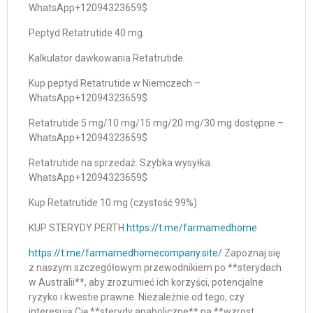
WhatsApp+12094323659$
Peptyd Retatrutide 40 mg.
Kalkulator dawkowania Retatrutide.
Kup peptyd Retatrutide w Niemczech –
WhatsApp+12094323659$
Retatrutide 5 mg/10 mg/15 mg/20 mg/30 mg dostępne –
WhatsApp+12094323659$
Retatrutide na sprzedaż. Szybka wysyłka.
WhatsApp+12094323659$
Kup Retatrutide 10 mg (czystość 99%)
KUP STERYDY PERTH
https://t.me/farmamedhome
https://t.me/farmamedhomecompany.site/
Zapoznaj się
z naszym szczegółowym przewodnikiem po **sterydach
w Australii**, aby zrozumieć ich korzyści, potencjalne
ryzyko i kwestie prawne. Niezależnie od tego, czy
interesują Cię **sterydy anaboliczne** na **wzrost