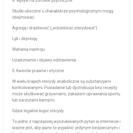
4. Wpływ na zdrowie psychiczne
Skutki uboczne o charakterze psychologicznym mogą
obejmować:
Agresję i drażliwość („wściekłość sterydowa”)
Lęk i depresję
Wahania nastroju
Uzależnienie i objawy odstawienia
5. Kwestie prawne i etyczne
W wielu krajach sterydy anaboliczne są substancjami
kontrolowanymi. Posiadanie lub dystrybucja bez recepty
może skutkować grzywnami, zakazem uprawiania sportu
lub zarzutami karnymi.
Gdzie legalnie kupić sterydy
To jedno z najczęściej wyszukiwanych pytań w internecie i
ważne jest, aby jasno to wyjaśnić: jedynym bezpiecznym i