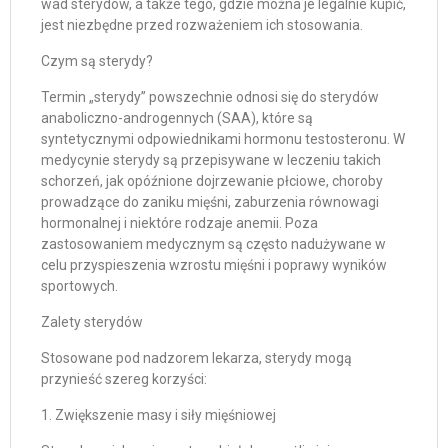
wad sterydów, a także tego, gdzie można je legalnie kupić,
jest niezbędne przed rozważeniem ich stosowania.
Czym są sterydy?
Termin „sterydy” powszechnie odnosi się do sterydów
anaboliczno-androgennych (SAA), które są
syntetycznymi odpowiednikami hormonu testosteronu. W
medycynie sterydy są przepisywane w leczeniu takich
schorzeń, jak opóźnione dojrzewanie płciowe, choroby
prowadzące do zaniku mięśni, zaburzenia równowagi
hormonalnej i niektóre rodzaje anemii. Poza
zastosowaniem medycznym są często nadużywane w
celu przyspieszenia wzrostu mięśni i poprawy wyników
sportowych.
Zalety sterydów
Stosowane pod nadzorem lekarza, sterydy mogą
przynieść szereg korzyści:
1. Zwiększenie masy i siły mięśniowej