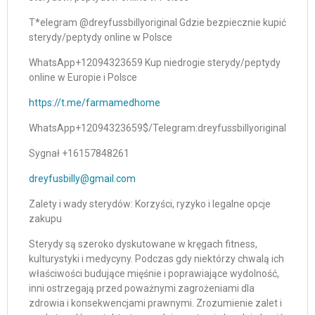
T*elegram @dreyfussbillyoriginal Gdzie bezpiecznie kupić
sterydy/peptydy online w Polsce
WhatsApp+12094323659 Kup niedrogie sterydy/peptydy
online w Europie i Polsce
https://t.me/farmamedhome
WhatsApp+12094323659$/Telegram:dreyfussbillyoriginal
Sygnał +16157848261
dreyfusbilly@gmail.com
Zalety i wady sterydów: Korzyści, ryzyko i legalne opcje
zakupu
Sterydy są szeroko dyskutowane w kręgach fitness,
kulturystyki i medycyny. Podczas gdy niektórzy chwalą ich
właściwości budujące mięśnie i poprawiające wydolność,
inni ostrzegają przed poważnymi zagrożeniami dla
zdrowia i konsekwencjami prawnymi. Zrozumienie zalet i