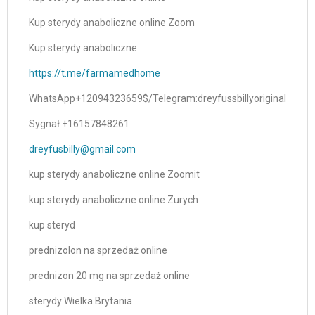
Kup sterydy anaboliczne online Zoom
Kup sterydy anaboliczne
https://t.me/farmamedhome
WhatsApp+12094323659$/Telegram:dreyfussbillyoriginal
Sygnał +16157848261
dreyfusbilly@gmail.com
kup sterydy anaboliczne online Zoomit
kup sterydy anaboliczne online Zurych
kup steryd
prednizolon na sprzedaż online
prednizon 20 mg na sprzedaż online
sterydy Wielka Brytania