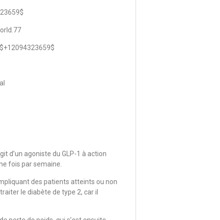
323659$
orld.77
pp$+12094323659$
al
it d’un agoniste du GLP-1 à action
ne fois par semaine.
impliquant des patients atteints ou non
aiter le diabète de type 2, car il