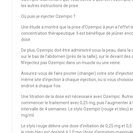
les autres instructions de prise.
Où puis-je injecter Ozempic ?
Une étude a montré que la prise d’Ozempic à jeun a l’effet le
concentration thérapeutique. Il est bénéfique de jeûner enc
dose.
De plus, Ozempic doit être administré sous la peau, dans l
sur le bas de l’abdomen (près de la taille), sur le devant des 
N’injectez pas Ozempic dans un muscle ou une veine.
Assurez-vous de faire pivoter (changer) votre site d’injection
même site d’injection à chaque injection, ou si vous choisis
endroit à chaque fois.
Une titration de la dose est nécessaire avec Ozempic. Autrem
commencer le traitement avec 0,25 mg, puis l’augmenter à 0
intervalle de 4 semaines. Le stylo Ozempic (rouge et bleu) e
mg/ml.
Le stylo rouge délivre une dose d’initiation de 0,25 mg et 0,5 
le stylo bleu est destiné à 1,0 mg (dose d’entretien maximal