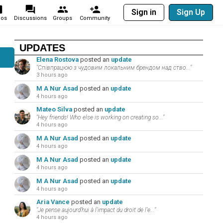
Sign in
Sign Up
eos
Discussions
Groups
Community
UPDATES
Elena Rostova
posted an
update
"Співпрацюю з чудовим локальним брендом над ство..."
3 hours ago
M A Nur Asad
posted an
update
4 hours ago
Mateo Silva
posted an
update
"Hey friends! Who else is working on creating so..."
4 hours ago
M A Nur Asad
posted an
update
4 hours ago
M A Nur Asad
posted an
update
4 hours ago
M A Nur Asad
posted an
update
4 hours ago
Aria Vance
posted an
update
"Je pense aujourd’hui à l’impact du droit de l’e..."
4 hours ago