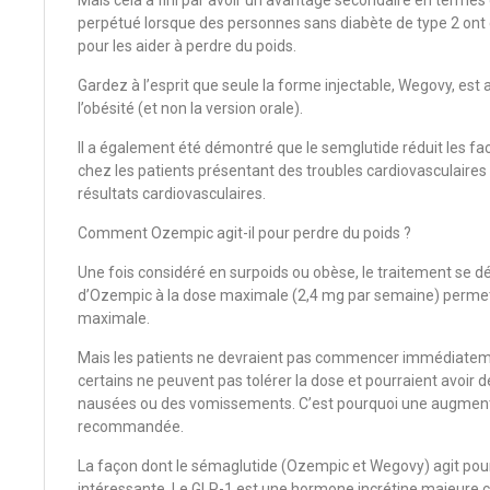
Mais cela a fini par avoir un avantage secondaire en termes d
perpétué lorsque des personnes sans diabète de type 2 
pour les aider à perdre du poids.
Gardez à l’esprit que seule la forme injectable, Wegovy, est
l’obésité (et non la version orale).
Il a également été démontré que le semglutide réduit les fa
chez les patients présentant des troubles cardiovasculaires 
résultats cardiovasculaires.
Comment Ozempic agit-il pour perdre du poids ?
Une fois considéré en surpoids ou obèse, le traitement se dé
d’Ozempic à la dose maximale (2,4 mg par semaine) permett
maximale.
Mais les patients ne devraient pas commencer immédiatem
certains ne peuvent pas tolérer la dose et pourraient avoir
nausées ou des vomissements. C’est pourquoi une augmenta
recommandée.
La façon dont le sémaglutide (Ozempic et Wegovy) agit pour
intéressante. Le GLP-1 est une hormone incrétine majeure c