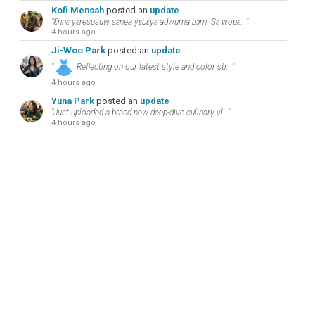
Kofi Mensah
posted an
update
"Ɛnnɛ yɛresusuw sɛnea yɛbɛyɛ adwuma bɔm. Sɛ wopɛ..."
4 hours ago
Ji-Woo Park
posted an
update
"
Reflecting on our latest style and color str..."
4 hours ago
Yuna Park
posted an
update
"Just uploaded a brand new deep-dive culinary vl..."
4 hours ago