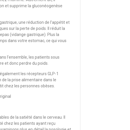
cagon et supprime la gluconéogenèse
astrique, une réduction de l’appétit et
ues sur la perte de poids. Il réduit la
repas (vidange gastrique). Plus la
temps dans votre estomac, ce qui vous
Dans l’ensemble, les patients sous
e et donc perdre du poids.
 également les récepteurs GLP-1
de la prise alimentaire dans le
tit chez les personnes obèses.
iginal
les de la satiété dans le cerveau. Il
té chez les patients ayant reçu
aminons plus en détail la posologie et