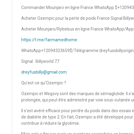
Commander Mounjaro en ligne France WhatsApp $+12094
Acheter Ozempic pour la perte de poids France Signal:Billyw
Acheter Mounjaro/Rybelsus en ligne France WhatsApp/A
https://t.me/farmamedhome
WhatsApp+12094323659$/Télégramme:dreyfussbillyorigin
Signal : Billyworld.77
dreyfusbilly@gmail.com
Qu’est-ce qu’Ozempic ?
Ozempic et Wegovy sont des marques de sémaglutide. Il s’ag
prolongée, qui peut être administré par voie sous-cutanée u
Il s’est avéré efficace pour perdre du poids dans des essais 
de diabète de type 2. En fait, Ozempic a été développé pour tr
contribue à réduire la glycémie.