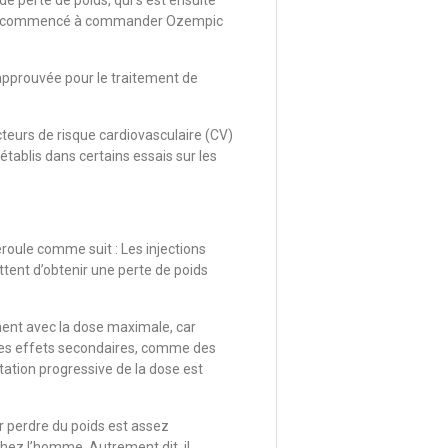
e perte de poids, qui s’est ensuite
ont commencé à commander Ozempic
 approuvée pour le traitement de
cteurs de risque cardiovasculaire (CV)
établis dans certains essais sur les
roule comme suit : Les injections
ent d’obtenir une perte de poids
ent avec la dose maximale, car
 des effets secondaires, comme des
tion progressive de la dose est
 perdre du poids est assez
hez l’homme. Autrement dit, il