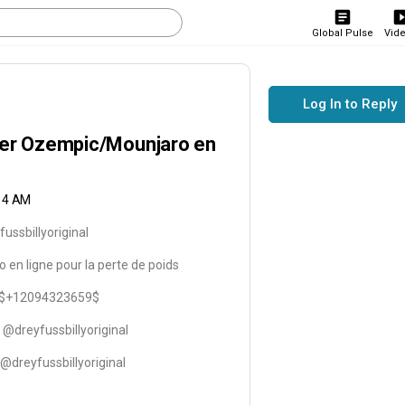
Global Pulse
Vid
Log In to Reply
ter Ozempic/Mounjaro en
:14 AM
ssbillyoriginal
en ligne pour la perte de poids
p $+12094323659$
@dreyfussbillyoriginal
dreyfussbillyoriginal