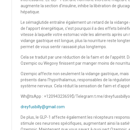
augmente la section d’insuline, inhibe la libération de glu
hépatique.
Le sémaglutide entraîne également un retard de la vidange g
de l’apport énergétique, c’est pourquoi il a des effets bénéfiq
vitesse à laquelle votre estomac vide les aliments après un 
vidange gastrique est longue, plus la nourriture reste long
permet de vous sentir rassasié plus longtemps.
Cela se traduit par une réduction de la faim et de l’appétit. 
Ozempic ou Wegovy finissent par manger moins de nourritur
Ozempic affecte non seulement la vidange gastrique, mais
présents dans l’hypothalamus, responsables de la régulation 
système nerveux. Cela réduit la sensation de faim et d’appé
Wh@tsApp : +12094323659$/Telegram:t.me/dreyfussbillyor
dreyfusbilly@gmail.com
De plus, le GLP-1 affecte également les récepteurs responsab
stimule ces neurones spécifiques, augmentant ainsi la satié
Ozempic. Maintenant que vous savez à quoi sert Ozempic, ex