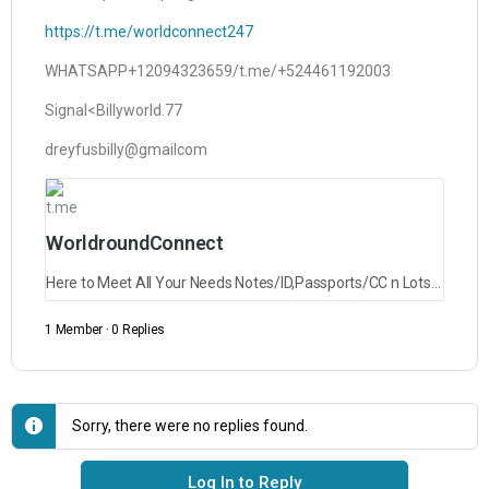
https://t.me/worldconnect247
WHATSAPP+12094323659/t.me/+524461192003
Signal<Billyworld.77
dreyfusbilly@gmailcom
t.me
WorldroundConnect
Here to Meet All Your Needs Notes/ID,Passports/CC n Lots More Just Ask. SERIOUS INQUIRIES ONLY
1 Member
·
0 Replies
Sorry, there were no replies found.
Log In to Reply