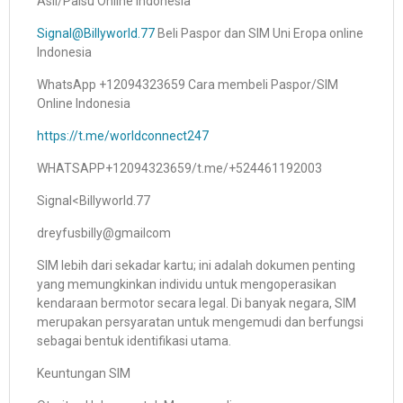
Asli/Palsu Online Indonesia
Signal@Billyworld.77
Beli Paspor dan SIM Uni Eropa online
Indonesia
WhatsApp +12094323659 Cara membeli Paspor/SIM
Online Indonesia
https://t.me/worldconnect247
WHATSAPP+12094323659/t.me/+524461192003
Signal<Billyworld.77
dreyfusbilly@gmailcom
SIM lebih dari sekadar kartu; ini adalah dokumen penting
yang memungkinkan individu untuk mengoperasikan
kendaraan bermotor secara legal. Di banyak negara, SIM
merupakan persyaratan untuk mengemudi dan berfungsi
sebagai bentuk identifikasi utama.
Keuntungan SIM