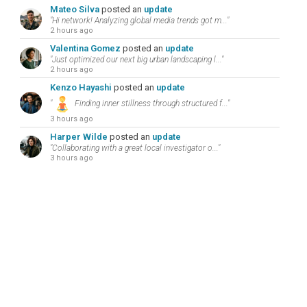
Mateo Silva
posted an
update
"Hi network! Analyzing global media trends got m..."
2 hours ago
Valentina Gomez
posted an
update
"Just optimized our next big urban landscaping l..."
2 hours ago
Kenzo Hayashi
posted an
update
"
Finding inner stillness through structured f..."
3 hours ago
Harper Wilde
posted an
update
"Collaborating with a great local investigator o..."
3 hours ago