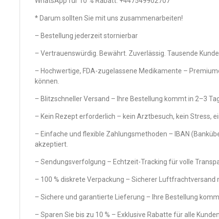
WhatsApp für 10 % Rabatt: +447549902707
* Darum sollten Sie mit uns zusammenarbeiten!
– Bestellung jederzeit stornierbar
– Vertrauenswürdig. Bewährt. Zuverlässig. Tausende Kunden
– Hochwertige, FDA-zugelassene Medikamente – Premiumqual
können.
– Blitzschneller Versand – Ihre Bestellung kommt in 2–3 Tag
– Kein Rezept erforderlich – kein Arztbesuch, kein Stress, ei
– Einfache und flexible Zahlungsmethoden – IBAN (Banküb
akzeptiert.
– Sendungsverfolgung – Echtzeit-Tracking für volle Transp
– 100 % diskrete Verpackung – Sicherer Luftfrachtversand m
– Sichere und garantierte Lieferung – Ihre Bestellung kommt
– Sparen Sie bis zu 10 % – Exklusive Rabatte für alle Kunden