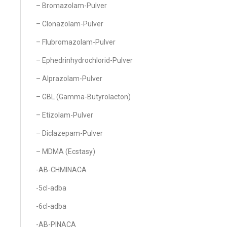
– Bromazolam-Pulver
– Clonazolam-Pulver
– Flubromazolam-Pulver
– Ephedrinhydrochlorid-Pulver
– Alprazolam-Pulver
– GBL (Gamma-Butyrolacton)
– Etizolam-Pulver
– Diclazepam-Pulver
– MDMA (Ecstasy)
-AB-CHMINACA
-5cl-adba
-6cl-adba
-AB-PINACA