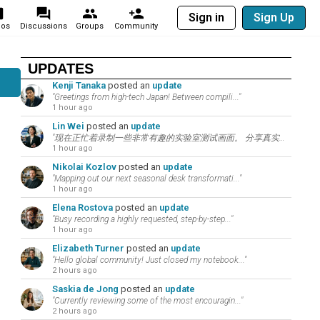
Sign in
Sign Up
eos
Discussions
Groups
Community
UPDATES
Kenji Tanaka
posted an
update
"Greetings from high-tech Japan! Between compili..."
1 hour ago
Lin Wei
posted an
update
"现在正忙着录制一些非常有趣的实验室测试画面。 分享真实的数码评测是建立忠实科技社群的秘诀。 在..."
1 hour ago
Nikolai Kozlov
posted an
update
"Mapping out our next seasonal desk transformati..."
1 hour ago
Elena Rostova
posted an
update
"Busy recording a highly requested, step-by-step..."
1 hour ago
Elizabeth Turner
posted an
update
"Hello global community! Just closed my notebook..."
2 hours ago
Saskia de Jong
posted an
update
"Currently reviewing some of the most encouragin..."
2 hours ago