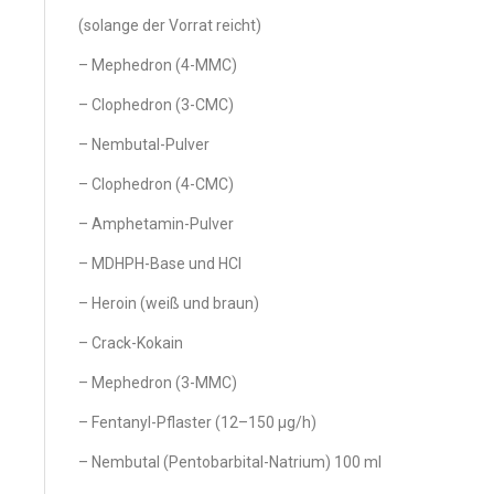
(solange der Vorrat reicht)
– Mephedron (4-MMC)
– Clophedron (3-CMC)
– Nembutal-Pulver
– Clophedron (4-CMC)
– Amphetamin-Pulver
– MDHPH-Base und HCl
– Heroin (weiß und braun)
– Crack-Kokain
– Mephedron (3-MMC)
– Fentanyl-Pflaster (12–150 µg/h)
– Nembutal (Pentobarbital-Natrium) 100 ml