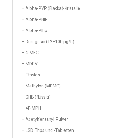
– Alpha-PVP (Flakka)-Kristalle
– Alpha-PHiP
– Alpha-PIhp
– Durogesic (12–100 µg/h)
– 4-MEC
– MDPV
– Ethylon
– Methylon (MDMC)
– GHB (flüssig)
– 4F-MPH
– Acetylfentanyl-Pulver
– LSD-Trips und -Tabletten