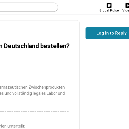
Global Pulse
Vid
Log In to Reply
in Deutschland bestellen?
pharmazeutischen Zwischenprodukten
es und vollständig legales Labor und
______________________________
en unterteilt: