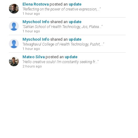
Elena Rostova
posted an
update
"Reflecting on the power of creative expression,..."
1 hour ago
Myschool Info
shared an
update
"Sahlan School of Health Technology, Jos, Platea..."
1 hour ago
Myschool Info
shared an
update
"Mwaghavul College of Health Technology, Pushit,..."
1 hour ago
Mateo Silva
posted an
update
"Hello creative souls! I’m constantly seeking fr..."
2 hours ago