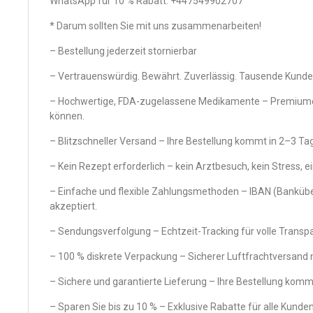
WhatsApp für 10 % Rabatt: +447549902707
* Darum sollten Sie mit uns zusammenarbeiten!
– Bestellung jederzeit stornierbar
– Vertrauenswürdig. Bewährt. Zuverlässig. Tausende Kunden
– Hochwertige, FDA-zugelassene Medikamente – Premiumqual
können.
– Blitzschneller Versand – Ihre Bestellung kommt in 2–3 Tag
– Kein Rezept erforderlich – kein Arztbesuch, kein Stress, ei
– Einfache und flexible Zahlungsmethoden – IBAN (Banküb
akzeptiert.
– Sendungsverfolgung – Echtzeit-Tracking für volle Transp
– 100 % diskrete Verpackung – Sicherer Luftfrachtversand m
– Sichere und garantierte Lieferung – Ihre Bestellung kommt
– Sparen Sie bis zu 10 % – Exklusive Rabatte für alle Kunden