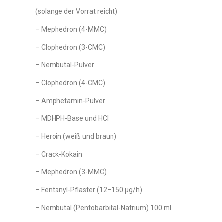
(solange der Vorrat reicht)
– Mephedron (4-MMC)
– Clophedron (3-CMC)
– Nembutal-Pulver
– Clophedron (4-CMC)
– Amphetamin-Pulver
– MDHPH-Base und HCl
– Heroin (weiß und braun)
– Crack-Kokain
– Mephedron (3-MMC)
– Fentanyl-Pflaster (12–150 µg/h)
– Nembutal (Pentobarbital-Natrium) 100 ml