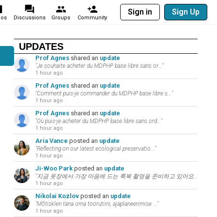
Sign in
Sign Up
eos
Discussions
Groups
Community
UPDATES
Prof Agnes
shared an
update
"Je souhaite acheter du MDPHP base libre sans or..."
1 hour ago
Prof Agnes
shared an
update
"Comment puis-je commander du MDPHP base libre s..."
1 hour ago
Prof Agnes
shared an
update
"Où puis-je acheter du MDPHP base libre sans ord..."
1 hour ago
Aria Vance
posted an
update
"Reflecting on our latest ecological preservatio..."
1 hour ago
Ji-Woo Park
posted an
update
"지금 옷장에서 가장 마음에 드는 룩북 촬영을 준비하고 있어요. 패션과 뷰티는 언어의 ..."
1 hour ago
Nikolai Kozlov
posted an
update
"Mõtisklen täna oma töörutiini, ajaplaneerimise ..."
1 hour ago