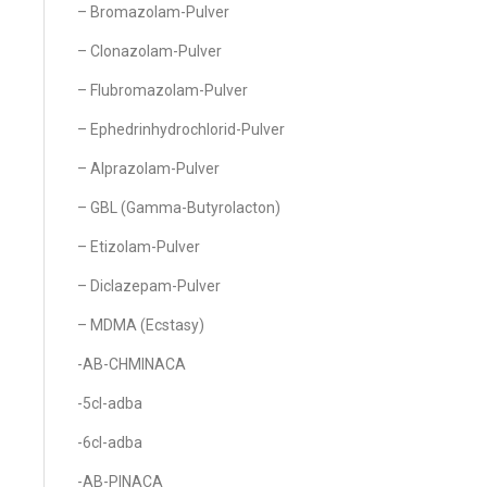
– Bromazolam-Pulver
– Clonazolam-Pulver
– Flubromazolam-Pulver
– Ephedrinhydrochlorid-Pulver
– Alprazolam-Pulver
– GBL (Gamma-Butyrolacton)
– Etizolam-Pulver
– Diclazepam-Pulver
– MDMA (Ecstasy)
-AB-CHMINACA
-5cl-adba
-6cl-adba
-AB-PINACA