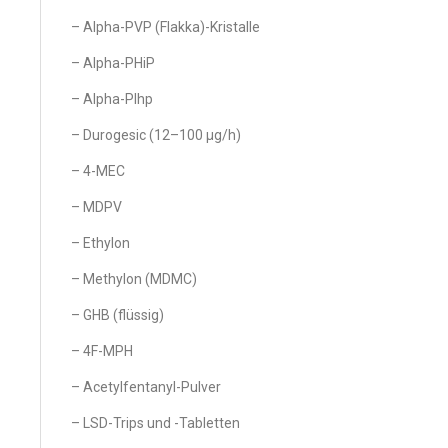
– Alpha-PVP (Flakka)-Kristalle
– Alpha-PHiP
– Alpha-PIhp
– Durogesic (12–100 µg/h)
– 4-MEC
– MDPV
– Ethylon
– Methylon (MDMC)
– GHB (flüssig)
– 4F-MPH
– Acetylfentanyl-Pulver
– LSD-Trips und -Tabletten