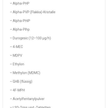
– Alpha-PHP
– Alpha-PVP (Flakka)-Kristalle
– Alpha-PHiP
– Alpha-PIhp
– Durogesic (12–100 µg/h)
– 4-MEC
– MDPV
– Ethylon
– Methylon (MDMC)
– GHB (flüssig)
– 4F-MPH
– Acetylfentanylpulver
– LSD-Trips und -Tabletten