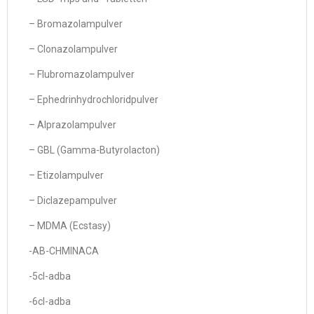
– Bromazolampulver
– Clonazolampulver
– Flubromazolampulver
– Ephedrinhydrochloridpulver
– Alprazolampulver
– GBL (Gamma-Butyrolacton)
– Etizolampulver
– Diclazepampulver
– MDMA (Ecstasy)
-AB-CHMINACA
-5cl-adba
-6cl-adba