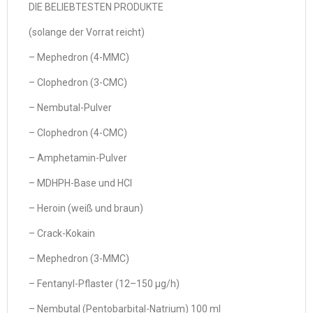
DIE BELIEBTESTEN PRODUKTE
(solange der Vorrat reicht)
– Mephedron (4-MMC)
– Clophedron (3-CMC)
– Nembutal-Pulver
– Clophedron (4-CMC)
– Amphetamin-Pulver
– MDHPH-Base und HCl
– Heroin (weiß und braun)
– Crack-Kokain
– Mephedron (3-MMC)
– Fentanyl-Pflaster (12–150 µg/h)
– Nembutal (Pentobarbital-Natrium) 100 ml