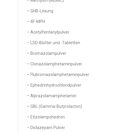
– Methylon (MDMC)
– GHB-Lösung
– 4F-MPH
– Acetylfentanylpulver
– LSD-Blotter und -Tabletten
– Bromazolampulver
– Clonazolamphetaminpulver
– Flubromazolamphetaminpulver
– Ephedrinhydrochloridpulver
– Alprazolamamphetamin
– GBL (Gamma-Butyrolacton)
– Etizolampohedron
– Diclazepam Pulver