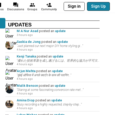
Sign in
Sign Up
eos
Discussions
Groups
Community
UPDATES
M A Nur Asad
posted an
update
3 hours ago
Saskia de Jong
posted an
update
"Just planned our next major DIY home styling gi..."
4 hours ago
Kenji Tanaka
posted an
update
"優れた技術革新を成し遂げるには、世界的な協力が不可欠です。お互いの研究や目標をここでサポートし..."
4 hours ago
Arjun Mehta
posted an
update
"मुंबई ऑफिस में अगले क्वार्टर के काम की प्लानिंग..."
4 hours ago
Malik Benson
posted an
update
"Staring at some fascinating conversion rate met..."
4 hours ago
Amina Diop
posted an
update
"Busy recording a highly requested, step-by-step..."
4 hours ago
Lukas Weber
posted an
update