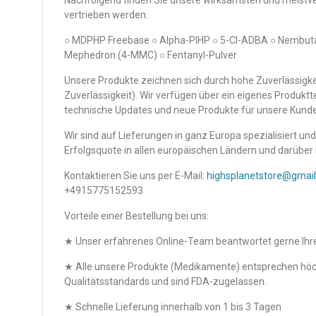
Nachfolgend finden Sie unsere wirksamsten und meistve
vertrieben werden.
○ MDPHP Freebase ○ Alpha-PIHP ○ 5-Cl-ADBA ○ Nembuta
Mephedron (4-MMC) ○ Fentanyl-Pulver
Unsere Produkte zeichnen sich durch hohe Zuverlässigkei
Zuverlässigkeit). Wir verfügen über ein eigenes Produkt
technische Updates und neue Produkte für unsere Kunden
Wir sind auf Lieferungen in ganz Europa spezialisiert u
Erfolgsquote in allen europäischen Ländern und darüber 
Kontaktieren Sie uns per E-Mail:
highsplanetstore@gmai
+4915775152593
Vorteile einer Bestellung bei uns:
★ Unser erfahrenes Online-Team beantwortet gerne Ihr
★ Alle unsere Produkte (Medikamente) entsprechen hö
Qualitätsstandards und sind FDA-zugelassen.
★ Schnelle Lieferung innerhalb von 1 bis 3 Tagen