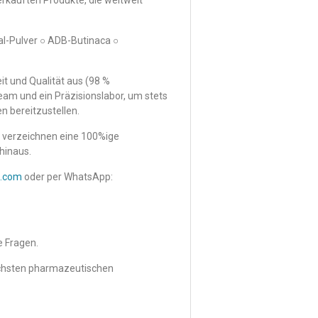
rkauften Produkte, die weltweit
l-Pulver ○ ADB-Butinaca ○
t und Qualität aus (98 %
team und ein Präzisionslabor, um stets
 bereitzustellen.
nd verzeichnen eine 100%ige
hinaus.
l.com
oder per WhatsApp:
e Fragen.
chsten pharmazeutischen