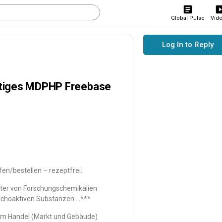
Global Pulse
Vid
Log In to Reply
rtiges MDPHP Freebase
en/bestellen – rezeptfrei.
eter von Forschungschemikalien
ychoaktiven Substanzen….***
 im Handel (Markt und Gebäude)