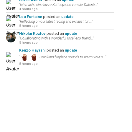
"Ich mache eine kurze Kaffeepause von der Datenb..."
4 hours ago
Leo Fontaine
posted an
update
"Reflecting on our latest racing and exhaust tun..."
5 hours ago
Nikolai Kozlov
posted an
update
"Collaborating with a wonderful local eco-friend..."
5 hours ago
Kenzo Hayashi
posted an
update
"
Crackling fireplace sounds to warm your s..."
5 hours ago